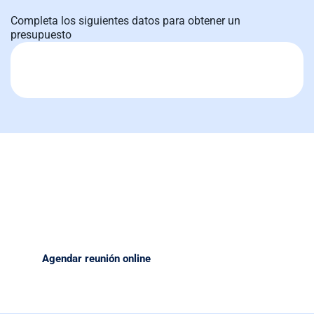
Completa los siguientes datos para obtener un
presupuesto
Transforme sus operaciones con equipos de alta calidad.
Nuestro equipo está listo para ayudarte a tomar la mejor
decisión respecto al equipo que necesitas para tu próximo
proyecto.
Agendar reunión online