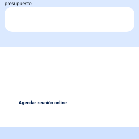
presupuesto
Transforme sus operaciones con equipos de alta calidad.
Nuestro equipo está listo para ayudarte a tomar la mejor
decisión respecto al equipo que necesitas para tu próximo
proyecto.
Agendar reunión online