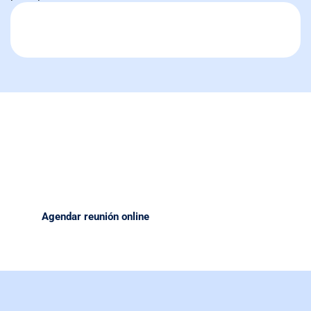
Transforme sus operaciones con equipos de alta calidad.
Nuestro equipo está listo para ayudarte a tomar la mejor
decisión respecto al equipo que necesitas para tu próximo
proyecto.
Agendar reunión online